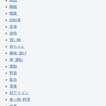
病気
睡眠
職業
自転車
若者
表情
買い物
赤ちゃん
趣味･遊び
車･運転
運動
野菜
集合
電車
顔アイコン
食べ物･料理