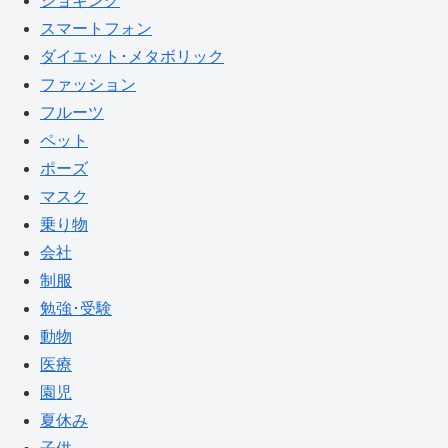
ジョギング
スマートフォン
ダイエット･メタボリック
ファッション
フルーツ
ペット
ポーズ
マスク
乗り物
会社
制服
勉強･受験
動物
医療
園児
夏休み