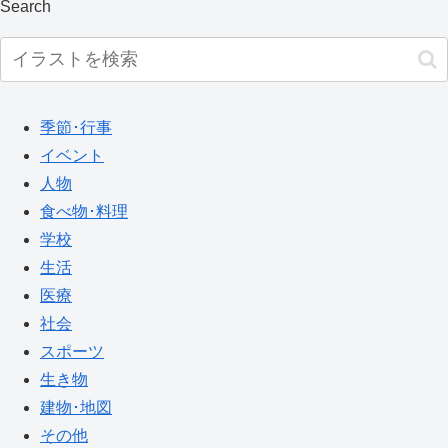
Search
季節･行事
イベント
人物
食べ物･料理
学校
生活
医療
社会
スポーツ
生き物
建物･地図
その他