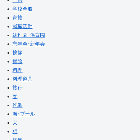
子供
学校全般
家族
就職活動
幼稚園･保育園
忘年会･新年会
挨拶
掃除
料理
料理道具
旅行
春
洗濯
海･プール
犬
猫