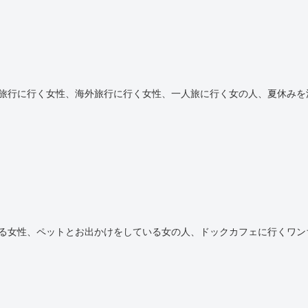
 旅行に行く女性、海外旅行に行く女性、一人旅に行く女の人、夏休みを
いる女性、ペットとお出かけをしている女の人、ドックカフェに行くワン