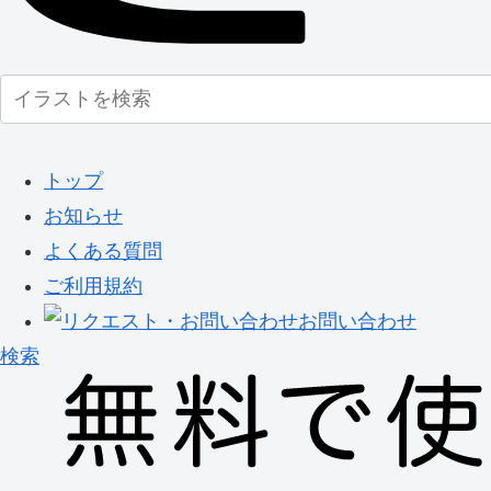
トップ
お知らせ
よくある質問
ご利用規約
お問い合わせ
検索