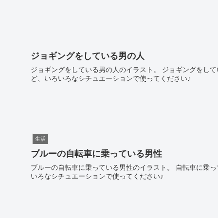
ジョギングをしている男の人
ジョギングをしている男の人のイラスト。 ジョギングをし
ど、いろいろなシチュエーションで使ってください♪
生活
ブルーの自転車に乗っている男性
ブルーの自転車に乗っている男性のイラスト。 自転車に乗
いろなシチュエーションで使ってください♪