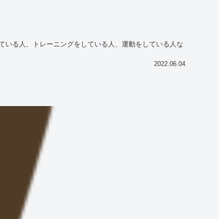
ている人、トレーニングをしている人、運動をしている人な
2022.06.04