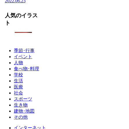
2022.06.23
人気のイラス
ト
季節･行事
イベント
人物
食べ物･料理
学校
生活
医療
社会
スポーツ
生き物
建物･地図
その他
インターネット