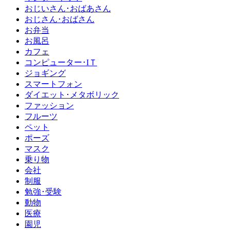
おじいさん･おばあさん
おじさん･おばさん
お弁当
お風呂
カフェ
コンピューター･IＴ
ジョギング
スマートフォン
ダイエット･メタボリック
ファッション
フルーツ
ペット
ポーズ
マスク
乗り物
会社
制服
勉強･受験
動物
医療
園児