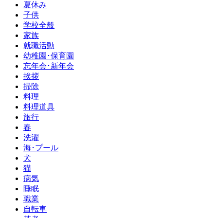
夏休み
子供
学校全般
家族
就職活動
幼稚園･保育園
忘年会･新年会
挨拶
掃除
料理
料理道具
旅行
春
洗濯
海･プール
犬
猫
病気
睡眠
職業
自転車