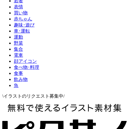
若者
表情
買い物
赤ちゃん
趣味･遊び
車･運転
運動
野菜
集合
電車
顔アイコン
食べ物･料理
食事
飲み物
魚
\イラストのリクエスト募集中/