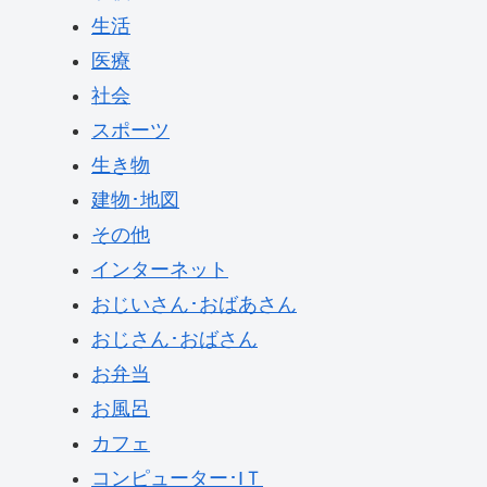
生活
医療
社会
スポーツ
生き物
建物･地図
その他
インターネット
おじいさん･おばあさん
おじさん･おばさん
お弁当
お風呂
カフェ
コンピューター･IＴ