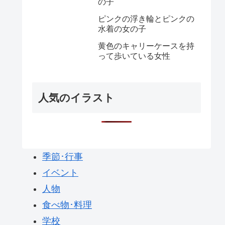
の子
ピンクの浮き輪とピンクの
水着の女の子
黄色のキャリーケースを持
って歩いている女性
人気のイラスト
季節･行事
イベント
人物
食べ物･料理
学校