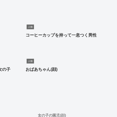
人物
コーヒーカップを持って一息つく男性
人物
女の子
おばあちゃん(顔)
女の子の園児(顔)