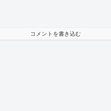
コメントを書き込む