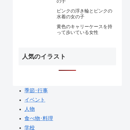
の子
ピンクの浮き輪とピンクの
水着の女の子
黄色のキャリーケースを持
って歩いている女性
人気のイラスト
季節･行事
イベント
人物
食べ物･料理
学校