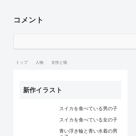
コメント
トップ
人物
女性と猫
新作イラスト
スイカを食べている男の子
スイカを食べている女の子
青い浮き輪と青い水着の男