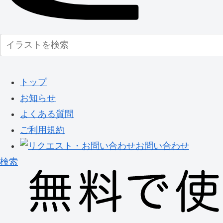
トップ
お知らせ
よくある質問
ご利用規約
お問い合わせ
検索