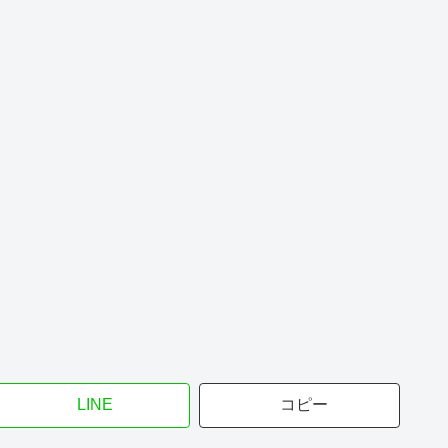
LINE
コピー