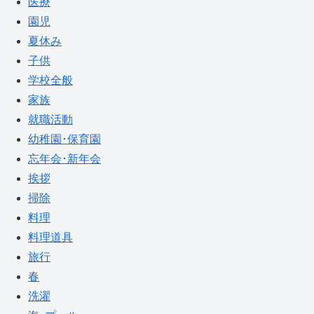
医療
園児
夏休み
子供
学校全般
家族
就職活動
幼稚園･保育園
忘年会･新年会
挨拶
掃除
料理
料理道具
旅行
春
洗濯