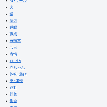
海･プール
犬
猫
病気
睡眠
職業
自転車
若者
表情
買い物
赤ちゃん
趣味･遊び
車･運転
運動
野菜
集合