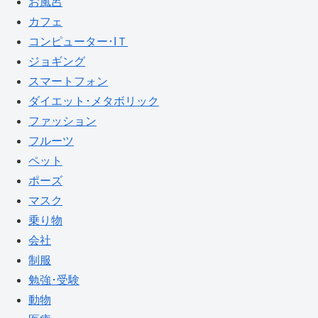
お風呂
カフェ
コンピューター･IＴ
ジョギング
スマートフォン
ダイエット･メタボリック
ファッション
フルーツ
ペット
ポーズ
マスク
乗り物
会社
制服
勉強･受験
動物