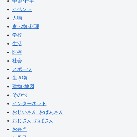
季節･行事
イベント
人物
食べ物･料理
学校
生活
医療
社会
スポーツ
生き物
建物･地図
その他
インターネット
おじいさん･おばあさん
おじさん･おばさん
お弁当