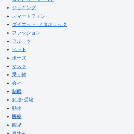
ジョギング
スマートフォン
ダイエット･メタボリック
ファッション
フルーツ
ペット
ポーズ
マスク
乗り物
会社
制服
勉強･受験
動物
医療
園児
夏休み