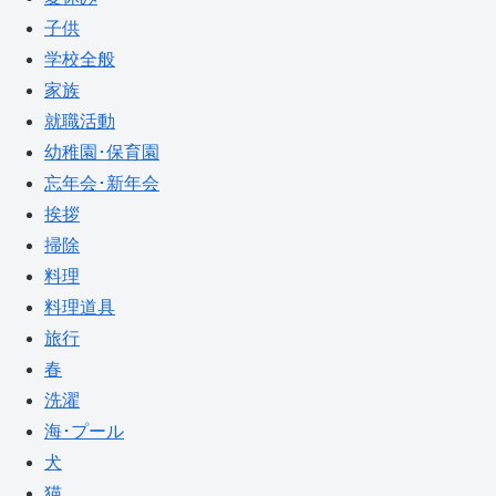
子供
学校全般
家族
就職活動
幼稚園･保育園
忘年会･新年会
挨拶
掃除
料理
料理道具
旅行
春
洗濯
海･プール
犬
猫