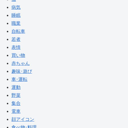
病気
睡眠
職業
自転車
若者
表情
買い物
赤ちゃん
趣味･遊び
車･運転
運動
野菜
集合
電車
顔アイコン
食べ物･料理